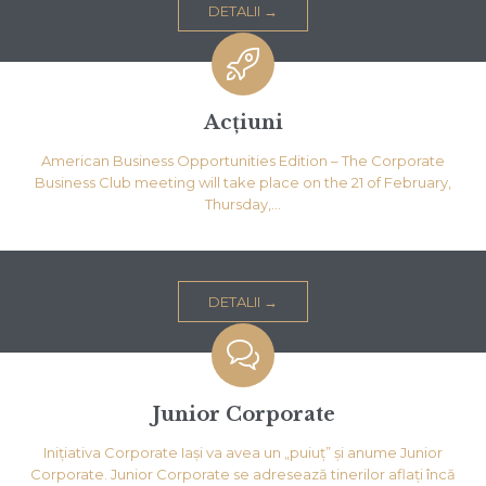
DETALII →

Acțiuni
American Business Opportunities Edition – The Corporate
Business Club meeting will take place on the 21 of February,
Thursday,…
DETALII →

Junior Corporate
Inițiativa Corporate Iași va avea un „puiuț” și anume Junior
Corporate. Junior Corporate se adresează tinerilor aflați încă