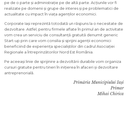
pe de o parte și administrație pe de altă parte. Acțiunile vor fi
realizate pe domenii și grupe de interes și pe problematici de
actualitate cu impact în viața agenților economici.
Corporate Iași reprezintă totodată un răspuns la o necesitate de
dezvoltare. Astfel, pentru firmele aflate în primul an de activitate
vom crea un serviciu de consultanță gratuită denumit generic
Start-up prin care vom consilia și sprijini agenții economici
beneficiind de experiența specialiștilor din cadrul Asociației
Regionale a Întreprinzătorilor Nord Est România.
Pe aceeași linie de sprijinire a dezvoltării durabile vom organiza
cursuri gratuite pentru tineri în inițierea în afaceri și dezvoltare
antreprenorială.
Primăria Municipiului Iași
Primar
Mihai Chirica