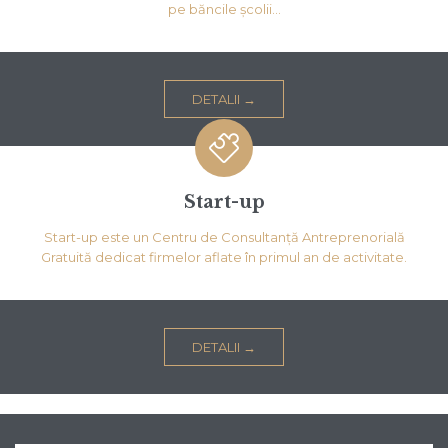
pe băncile școlii…
DETALII →

Start-up
Start-up este un Centru de Consultanță Antreprenorială
Gratuită dedicat firmelor aflate în primul an de activitate.
DETALII →