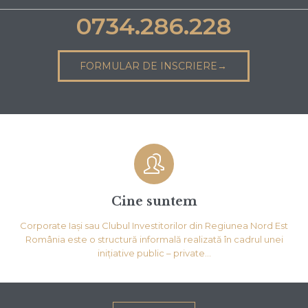
0
7
3
4
.
2
8
6
.
2
2
8
FORMULAR DE INSCRIERE→

Cine suntem
Corporate Iași sau Clubul Investitorilor din Regiunea Nord Est
România este o structură informală realizată în cadrul unei
inițiative public – private…