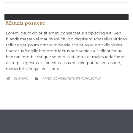
Mauris posuere
Lorem ipsum dolor sit amet, consectetur adipiscing elit. Sed
blandit massa vel mauris sollicitudin dignissim. Phasellus ultrices
tellus eget ipsum ornare molestie scelerisque eros dignissim.
Phasellus fringilla hendrerit lectus nec vehicula. Pellentesque
habitant morbi tristique senectus et netus et malesuada fames
ac turpis egestas. In faucibus, risus eu volutpat pellentesque,
massa felis feugiat velit, nec…
CATEGORY
SUSANU
AMET, CONSECTETUER ADIPISCING

