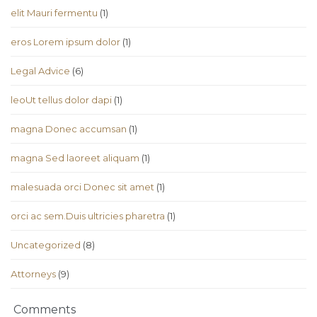
elit Mauri fermentu
(1)
eros Lorem ipsum dolor
(1)
Legal Advice
(6)
leoUt tellus dolor dapi
(1)
magna Donec accumsan
(1)
magna Sed laoreet aliquam
(1)
malesuada orci Donec sit amet
(1)
orci ac sem.Duis ultricies pharetra
(1)
Uncategorized
(8)
Аttorneys
(9)
Comments