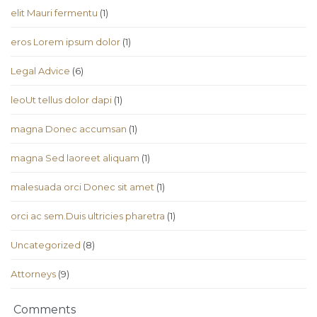
elit Mauri fermentu
(1)
eros Lorem ipsum dolor
(1)
Legal Advice
(6)
leoUt tellus dolor dapi
(1)
magna Donec accumsan
(1)
magna Sed laoreet aliquam
(1)
malesuada orci Donec sit amet
(1)
orci ac sem.Duis ultricies pharetra
(1)
Uncategorized
(8)
Аttorneys
(9)
Comments