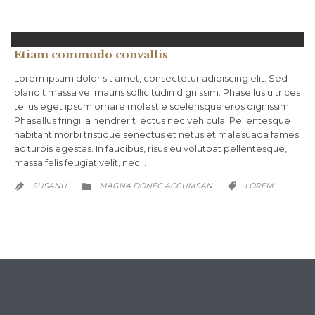
Etiam commodo convallis
Lorem ipsum dolor sit amet, consectetur adipiscing elit. Sed
blandit massa vel mauris sollicitudin dignissim. Phasellus ultrices
tellus eget ipsum ornare molestie scelerisque eros dignissim.
Phasellus fringilla hendrerit lectus nec vehicula. Pellentesque
habitant morbi tristique senectus et netus et malesuada fames
ac turpis egestas. In faucibus, risus eu volutpat pellentesque,
massa felis feugiat velit, nec…
CATEGORY
CATEGORY
SUSANU
MAGNA DONEC ACCUMSAN
LOREM


