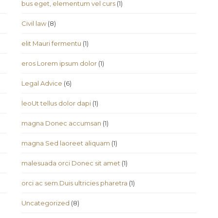
bus eget, elementum vel curs
(1)
Civil law
(8)
elit Mauri fermentu
(1)
eros Lorem ipsum dolor
(1)
Legal Advice
(6)
leoUt tellus dolor dapi
(1)
magna Donec accumsan
(1)
magna Sed laoreet aliquam
(1)
malesuada orci Donec sit amet
(1)
orci ac sem.Duis ultricies pharetra
(1)
Uncategorized
(8)