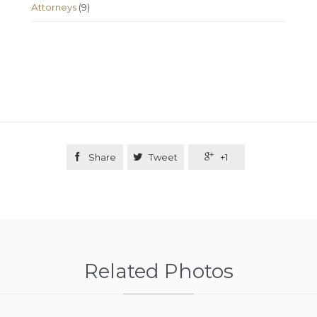
Аttorneys
(9)

Share

Tweet

+1
Related Photos