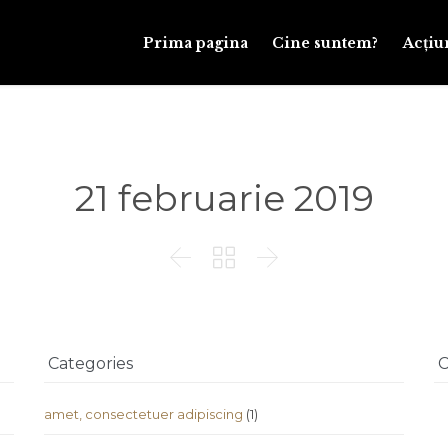
Prima pagina
Cine suntem?
Acțiu
21 februarie 2019



Categories
C
amet, consectetuer adipiscing
(1)