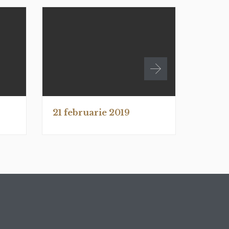
21 februarie 2019
21 fe