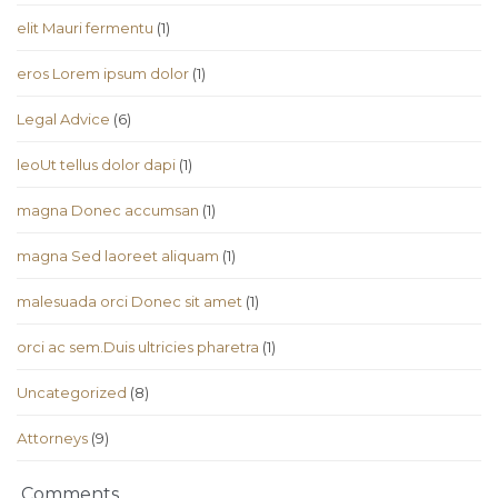
elit Mauri fermentu
(1)
eros Lorem ipsum dolor
(1)
Legal Advice
(6)
leoUt tellus dolor dapi
(1)
magna Donec accumsan
(1)
magna Sed laoreet aliquam
(1)
malesuada orci Donec sit amet
(1)
orci ac sem.Duis ultricies pharetra
(1)
Uncategorized
(8)
Аttorneys
(9)
Comments