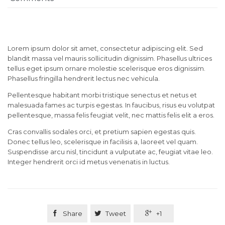
Lorem ipsum dolor sit amet, consectetur adipiscing elit. Sed
blandit massa vel mauris sollicitudin dignissim. Phasellus ultrices
tellus eget ipsum ornare molestie scelerisque eros dignissim.
Phasellus fringilla hendrerit lectus nec vehicula.
Pellentesque habitant morbi tristique senectus et netus et
malesuada fames ac turpis egestas. In faucibus, risus eu volutpat
pellentesque, massa felis feugiat velit, nec mattis felis elit a eros.
Cras convallis sodales orci, et pretium sapien egestas quis.
Donec tellus leo, scelerisque in facilisis a, laoreet vel quam.
Suspendisse arcu nisl, tincidunt a vulputate ac, feugiat vitae leo.
Integer hendrerit orci id metus venenatis in luctus.

Share

Tweet

+1